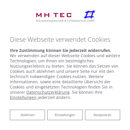
Diese Webseite verwendet Cookies
Ihre Zustimmung können Sie jederzeit widerrufen.
Wir verwenden auf dieser Webseite Cookies und weitere
Technologien, um Ihnen ein bestmögliches
BARRIEREFREIHEITSERKLÄR
Nutzungserlebnis zu bieten. Sie können das Setzen von
Cookies auch ablehnen und unsere Seite nur mit den
UNG
technisch notwendigen Cookies nutzen. Weitere
Informationen, sowie eine detaillierte Übersicht der
Cookies und eingesetzten Technologien finden Sie in
MH Tec Industrieanlagentechnik & Gebäudetechnik
unserer
Datenschutzerklärung
. Sie können Ihre
GmbH bemüht sich, ihre Website im Einklang mit
Einstellungen
jederzeit ändern.
dem Barrierefreiheitsstärkungsgesetz (BFSG) sowie
der EU-Norm EN 301 549 barrierefrei zugänglich zu
Ablehnen
Ablehnen
Einstellungen
Akzeptieren
machen.