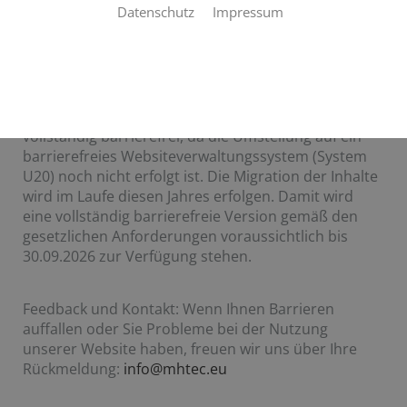
Diese Erklärung zur Barrierefreiheit gilt
Datenschutz
Impressum
für: https://mhtec.eu
Stand der Vereinbarkeit mit den Anforderungen:
Die Website ist nach aktuellem Stand nicht
vollständig barrierefrei, da die Umstellung auf ein
barrierefreies Websiteverwaltungssystem (System
U20) noch nicht erfolgt ist. Die Migration der Inhalte
wird im Laufe diesen Jahres erfolgen. Damit wird
eine vollständig barrierefreie Version gemäß den
gesetzlichen Anforderungen voraussichtlich bis
30.09.2026 zur Verfügung stehen.
Feedback und Kontakt: Wenn Ihnen Barrieren
auffallen oder Sie Probleme bei der Nutzung
unserer Website haben, freuen wir uns über Ihre
Rückmeldung:
info@mhtec.eu